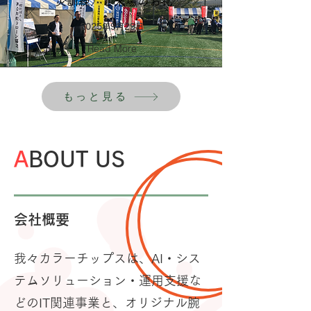
災訓練〉ご来場のお礼
2025年9月29日
Read More
もっと見る
A
BOUT US
会社概要
我々カラーチップスは、AI・シス
テムソリューション・運用支援な
どのIT関連事業と、オリジナル腕