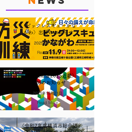
N
EWS
〈ビックレスキューかな
がわ〉出展のお知らせ
2025年11月6日
Read More
〈建設技術展2025近畿〉
参加のお知らせ
2025年10月21日
Read More
〈令和7年度横浜市総合防