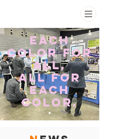
Each
Color For
All,
All For
Each
Color.