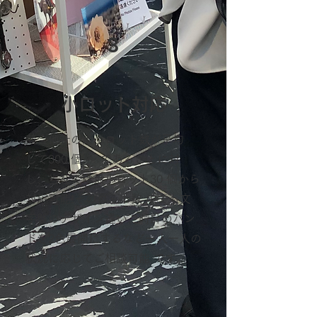
3
小ロット対応
競合他社の最小ロット数が平均
して300 個 〜 であることに対
し、当社では最小ロット30 個から
対応可能!そのロット数 中でも文
字盤のデザイン違い、時計のバン
ドを2色展開にするなど一人一人の
状況に応じてご相談可能 です。