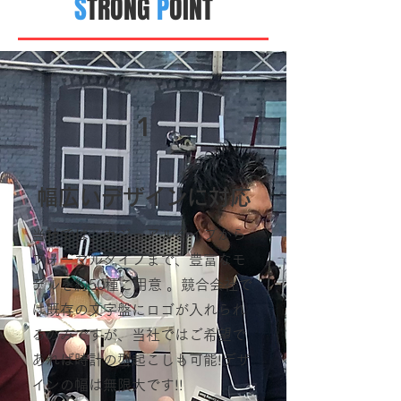
S
TRONG
P
OINT
1
幅広いデザインに対応
当社では、カジュアルタイプから
フォーマルタイプまで、豊富なモ
デルを約50種ご用意 。競合会社で
は既存の文字盤にロゴが入れられ
るのみですが、当社ではご希望で
あれば時計の型起こしも可能!デザ
インの幅は無限大です!!