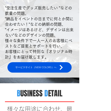
”受注生産でグッズ販売したい ”などの
数量の問題、
”納品をイベントの日までに何とか間に
合わせたい！”などの納期の問題、
”イメージはあるけど、デザインは出来
ない”などのデザインの問題、
様々な条件下で一人一人のお客様にベ
ストなご提案とサポートを行い、
お客様にとって特別な『オリジナル時
計』をお届け致します。
サービスサイト（NEW COLORS）へ
B
USINESS
D
ETAIL
様々な用途に合わせ、最