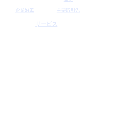
企業沿革
主要取引先
​サービス
ITサービス
時計事業部
システム開発
技術開発
カルチャー
社内での取り組み
仕事に取り組む姿勢
社内横断PJ
イベント
柔軟な働き方
教育制度
お問い合わせ
プライバシーポリシー