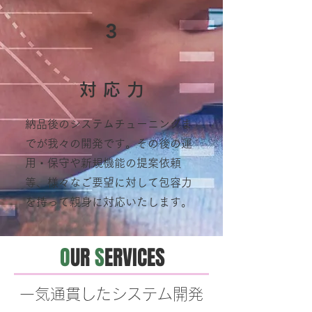
3
対 応 力
納品後のシステムチューニングま
でが我々の開発です。その後の運
用・保守や新規機能の提案依頼
等、様々なご要望に対して包容力
を持って親身に対応いたします。
O
UR
S
ERVICES
一気通貫したシステム開発