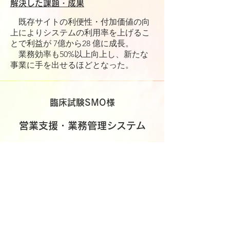
解決した課題・成果
既存サイトの利便性・付加価値の向
上によりシステムの利用率を上げるこ
とで利益が 7億から28 億に成長。
業務効率も50%以上向上し、新たな
事業に手を出せるほどとなった。
臨床試験SMO
様
​
営業支援・業務管理システム
依頼背景
・治験の案件数が増加
・excelでの業務管理では社員毎の業務
管理が困難
・治験の適切な状況把握をしたいがパ
ッケージでは困難
解決した課題・成果