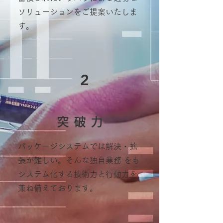
ソリューションをご提案いたしま
す。
2
突 破 力
パッケージシステムでは解決・拡
張が難しい。そんな独自業務 をも
システム化する技術力と行動力を
兼ね備えております。