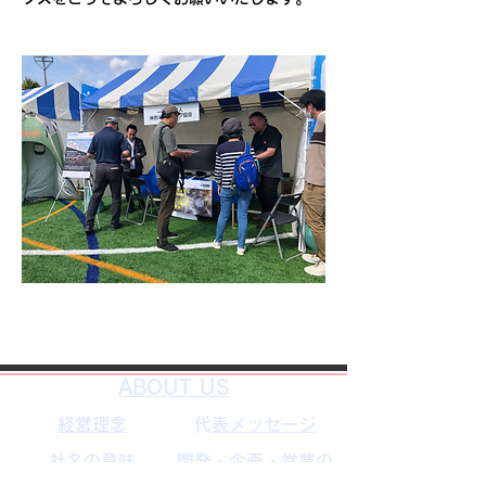
Previous
Next
​ABOUT US
経営理念
​代表メッセージ
社名の意味
開発・企画・営業の
歴史