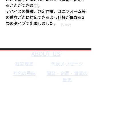
ることができます。
デバイスの機種、想定作業、ユニフォーム等
の着衣ごとに対応できるよう仕様が異なる3
つのタイプで出願しました。
Previous
Next
​ABOUT US
経営理念
​代表メッセージ
社名の意味
開発・企画・営業の
歴史
企業沿革
主要取引先
​サービス
ITサービス
時計事業部
システム開発
技術開発