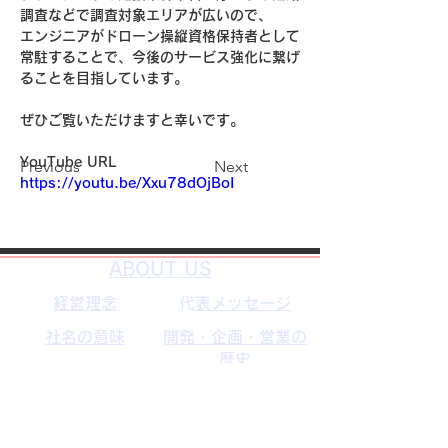
調査などで調査対象エリアが広いので、
エンジニアがドローン操縦資格保持者として
常駐することで、今後のサービス強化に繋げ
ることを目指しています。
ぜひご覧いただけますと幸いです。
YouTube URL
Previous
Next
https://youtu.be/Xxu78dOjBoI
​ABOUT US
経営理念
​代表メッセージ
社名の意味
開発・企画・営業の
歴史
企業沿革
主要取引先
​サービス